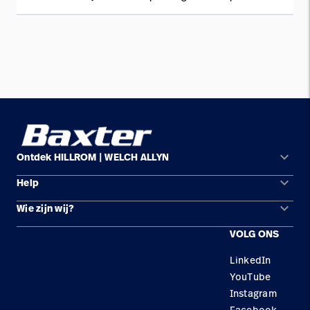
geven hun mening.
keyboard_arrow_down
Ontdek HILLROM | WELCH ALLYN
keyboard_arrow_down
Help
Oplossingsgebieden
keyboard_arrow_down
Wie zijn wij?
Contact opnemen
Producten
VOLG ONS
Locaties
Reparatiestatus
Service
LinkedIn
Carrière
Vervangende onderdelen
Educatie
YouTube
Zoek een distributeur
Instagram
Facebook