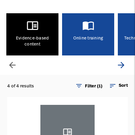
opnemen
Contact
Baxter.com
launch
opnemen
Portal
Baxter.com
launch
Portal
Evidence-based
Online training
Techn
content
arrow_back
arrow_forward
filter_list
sort
Sort
4 of 4 results
Filter (1)