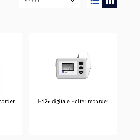
format_list_bulleted
apps
corder
H12+ digitale Holter recorder