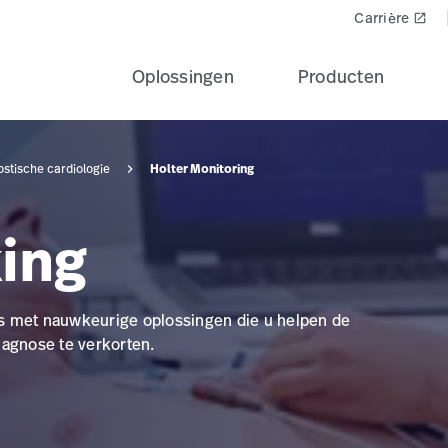
Carrière
launch
Oplossingen
Producten
Holter Monitoring
stische cardiologie
ing
s met nauwkeurige oplossingen die u helpen de
iagnose te verkorten.