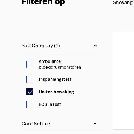
Filteren op
Showing 3
keyboard_arrow_down
Sub Category
(1)
Ambulante
bloeddrukmonitoren
Inspanningstest
Holter-bewaking
ECG in rust
keyboard_arrow_down
Care Setting