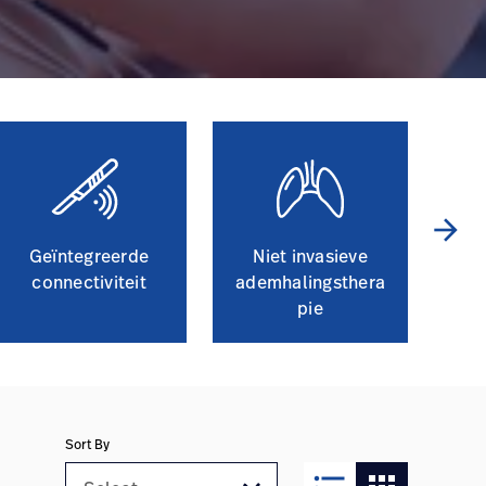
arrow_forward
Geïntegreerde
Niet invasieve
Vis
connectiviteit
ademhalingsthera
pie
Sort By