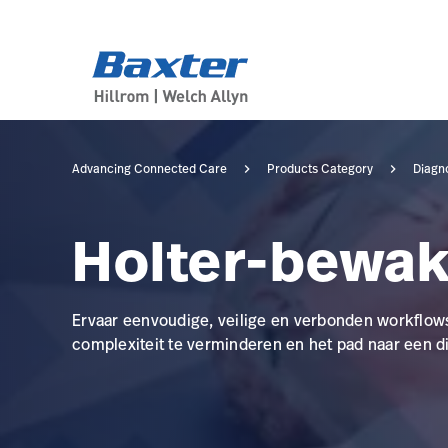
category-page
products
Advancing Connected Care
Products Category
Diagno
Holter-bewak
Ervaar eenvoudige, veilige en verbonden workflow
complexiteit te verminderen en het pad naar een d