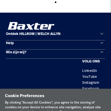
keyboard_arrow_down
Ontdek HILLROM | WELCH ALLYN
keyboard_arrow_down
Help
Oplossingsgebieden
keyboard_arrow_down
Wie zijn wij?
Contact opnemen
Producten
VOLG ONS
Locaties
Reparatiestatus
Service
LinkedIn
Carrière
Vervangende onderdelen
Educatie
YouTube
Zoek een distributeur
Instagram
Facebook
Onderhoud en reparatie van apparatuur
Cookie Preferences
Privacybeleid
By clicking “Accept All Cookies”, you agree to the storing of
cookies on your device to enhance site navigation, analyze site
Gebruiksvoorwaarden