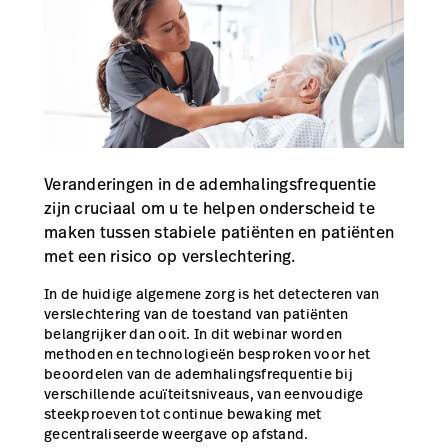
opnemen
Contact
Baxter.com
launch
opnemen
Portal
Baxter.com
launch
Portal
Veranderingen in de ademhalingsfrequentie
zijn cruciaal om u te helpen onderscheid te
maken tussen stabiele patiënten en patiënten
met een risico op verslechtering.
In de huidige algemene zorg is het detecteren van
verslechtering van de toestand van patiënten
belangrijker dan ooit. In dit webinar worden
methoden en technologieën besproken voor het
beoordelen van de ademhalingsfrequentie bij
verschillende acuïteitsniveaus, van eenvoudige
steekproeven tot continue bewaking met
gecentraliseerde weergave op afstand.