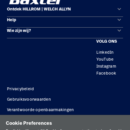
keyboard_arrow_down
Ontdek HILLROM | WELCH ALLYN
keyboard_arrow_down
Help
Oplossingsgebieden
keyboard_arrow_down
Wie zijn wij?
Contact opnemen
Producten
VOLG ONS
Locaties
Reparatiestatus
Service
LinkedIn
Carrière
Vervangende onderdelen
Educatie
YouTube
Zoek een distributeur
Instagram
Facebook
Onderhoud en reparatie van apparatuur
Privacybeleid
Gebruiksvoorwaarden
Verantwoorde openbaarmakingen
Cookies
Cookie Preferences