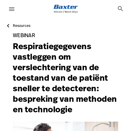
https://assets.hillrom.com/is/image/hillrom/Med-Surg_
article-detail-page
knowledge
search
menu
Resources
eyboard_arrow_right
Oplossingen
Update
WEBINAR
WEBINAR
Profile
eyboard_arrow_right
Producten
Respiratiegegevens
Sign
vastleggen om
eyboard_arrow_right
Services
Out
verslechtering van de
eyboard_arrow_right
Educatie
toestand van de patiënt
language
Land
sneller te detecteren:
language
Land
bespreking van methoden
en technologie
Carrière
launch
Contact
Carrière
launch