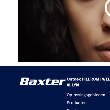
play_
Ontdek HILLROM | WE
ALLYN
Oplossingsgebieden
Producten