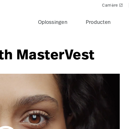
Carrière
launch
Oplossingen
Producten
ith MasterVest