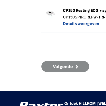
CP150 Resting ECG + spi
CP150SPIROREPW-TRN
Details weergeven
Volgende
Ontdek HILLROM | WE