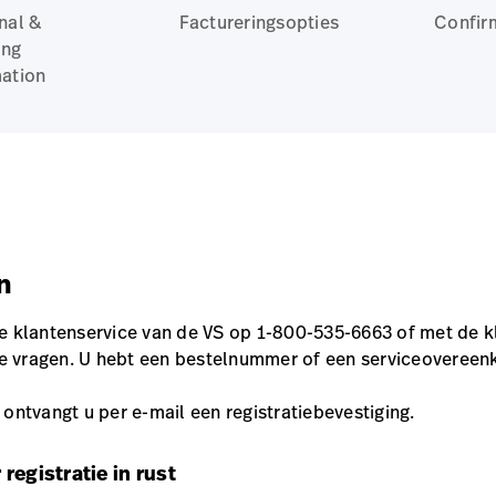
nal &
Factureringsopties
Confir
ing
ation
n
 klantenservice van de VS op 1-800-535-6663 of met de k
te vragen. U hebt een bestelnummer of een serviceovere
 ontvangt u per e-mail een registratiebevestiging.
registratie in rust