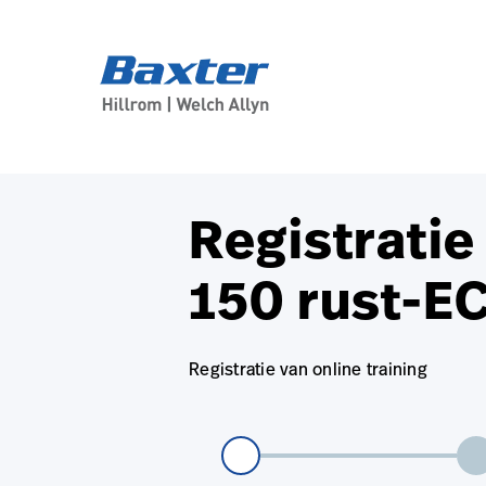
base-form-page
services
Registratie
150 rust-E
Registratie van online training