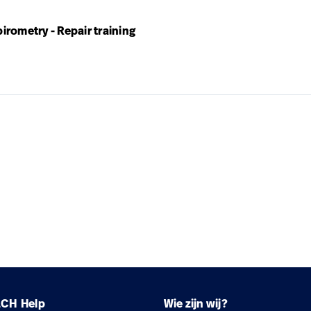
rometry - Repair training
LCH
Help
Wie zijn wij?