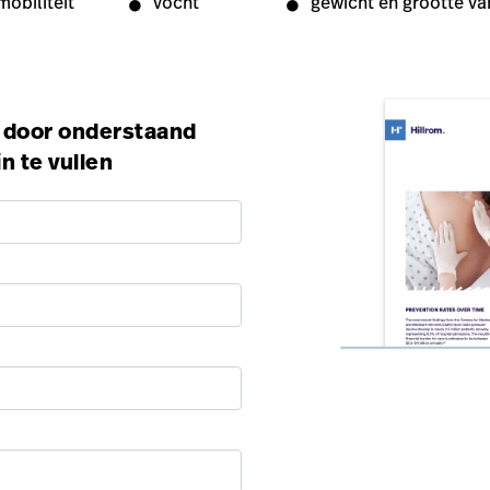
mobiliteit
vocht
gewicht en grootte va