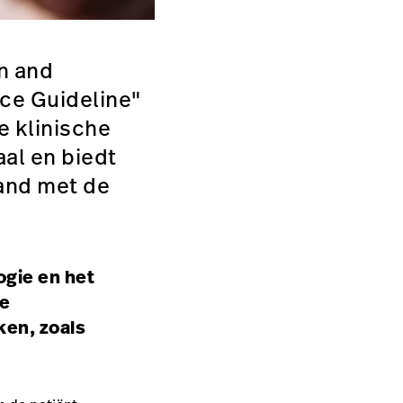
n and
ice Guideline"
e klinische
aal en biedt
and met de
gie en het
ke
ken, zoals