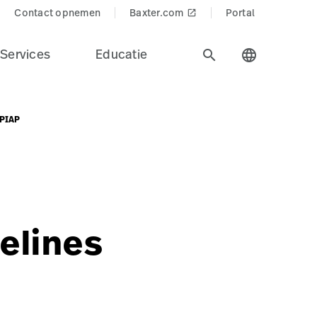
Contact opnemen
Baxter.com
Portal
launch
Services
Educatie
search
language
NPIAP
elines