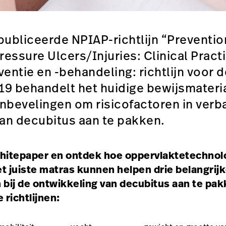
ubliceerde NPIAP-richtlijn “Preventio
ressure Ulcers/Injuries: Clinical Pract
entie en -behandeling: richtlijn voor d
2019 behandelt het huidige bewijsmateri
nbevelingen om risicofactoren in verb
an decubitus aan te pakken.
itepaper en ontdek hoe oppervlaktetechnolo
t juiste matras kunnen helpen drie belangrij
bij de ontwikkeling van decubitus aan te pak
 richtlijnen: