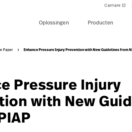
1356-card?$recentlyViewedProducts$
Carrière
launch
Oplossingen
Producten
Enhance Pressure Injury Prevention with New Guidelines from 
te Paper
e Pressure Injury
tion with New Guid
PIAP