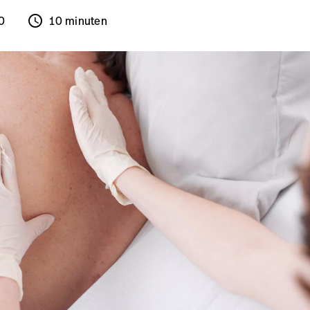
schedule
0
10 minuten