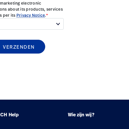
LCH
Help
Wie zijn wij?