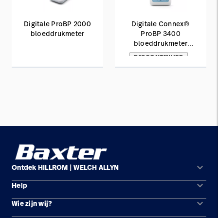
Digitale ProBP 2000
Digitale Connex®
bloeddrukmeter
ProBP 3400
bloeddrukmeter
DISCONTINUED
keyboard_arrow_down
Ontdek HILLROM | WELCH ALLYN
keyboard_arrow_down
Help
Oplossingsgebieden
keyboard_arrow_down
Wie zijn wij?
Contact opnemen
Producten