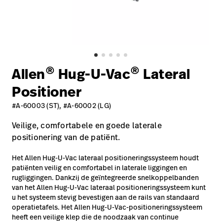
opnemen
Contact
Baxter.com
launch
opnemen
Portal
Baxter.com
launch
Portal
®
®
Allen
Hug-U-Vac
Lateral
Positioner
#A-60003 (ST), #A-60002 (LG)
Veilige, comfortabele en goede laterale
positionering van de patiënt.
Het Allen Hug-U-Vac lateraal positioneringssysteem houdt
patiënten veilig en comfortabel in laterale liggingen en
rugliggingen. Dankzij de geïntegreerde snelkoppelbanden
van het Allen Hug-U-Vac lateraal positioneringssysteem kunt
u het systeem stevig bevestigen aan de rails van standaard
operatietafels. Het Allen Hug-U-Vac-positioneringssysteem
heeft een veilige klep die de noodzaak van continue