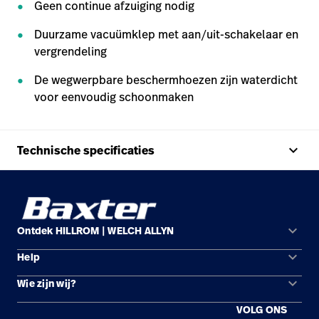
Geen continue afzuiging nodig
Duurzame vacuümklep met aan/uit-schakelaar en
vergrendeling
De wegwerpbare beschermhoezen zijn waterdicht
voor eenvoudig schoonmaken
keyboard_arrow_up
Technische specificaties
keyboard_arrow_down
Ontdek HILLROM | WELCH ALLYN
keyboard_arrow_down
Help
Oplossingsgebieden
keyboard_arrow_down
Wie zijn wij?
Contact opnemen
Producten
VOLG ONS
Locaties
Reparatiestatus
Service