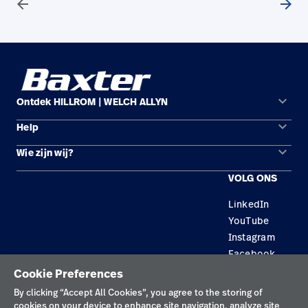
arrow_back
arrow_forward
keyboard_arrow_down
Ontdek HILLROM | WELCH ALLYN
keyboard_arrow_down
Help
Oplossingsgebieden
keyboard_arrow_down
Wie zijn wij?
Contact opnemen
Producten
VOLG ONS
Locaties
Reparatiestatus
Service
LinkedIn
Carrière
Vervangende onderdelen
Educatie
YouTube
Zoek een distributeur
Instagram
Facebook
Onderhoud en reparatie van apparatuur
Cookie Preferences
Privacybeleid
By clicking “Accept All Cookies”, you agree to the storing of
cookies on your device to enhance site navigation, analyze site