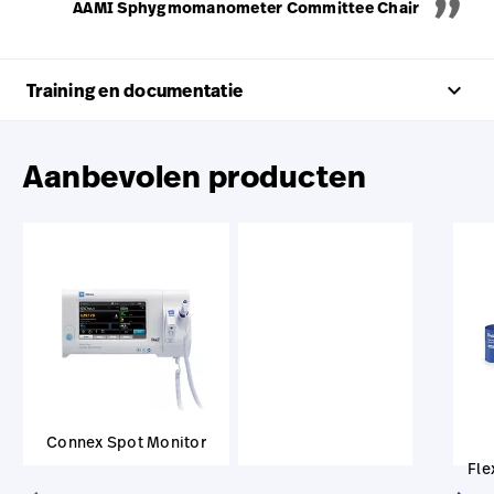
AAMI Sphygmomanometer Committee Chair
keyboard_arrow_up
Training en documentatie
Aanbevolen producten
Connex Spot Monitor
Fle