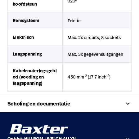
320°
hoofdsteun
Remsysteem
Frictie
Elektrisch
Max. 2x circuits, 8 sockets
Laagspanning
Max. 3x gegevensuitgangen
Kabelrouteringsgebi
2
2
ed (voeding en
450 mm
(17,7 inch
)
laagspanning)
keyboard_arrow_up
Scholing en documentatie
keyboard_arrow_down
Ontdek HILLROM | WELCH ALLYN