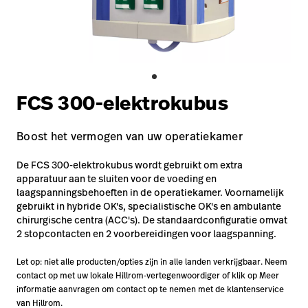
opnemen
Contact
Baxter.com
launch
opnemen
Portal
Baxter.com
launch
Portal
FCS 300-elektrokubus
Boost het vermogen van uw operatiekamer
De FCS 300-elektrokubus wordt gebruikt om extra
apparatuur aan te sluiten voor de voeding en
laagspanningsbehoeften in de operatiekamer. Voornamelijk
gebruikt in hybride OK's, specialistische OK's en ambulante
chirurgische centra (ACC's). De standaardconfiguratie omvat
2 stopcontacten en 2 voorbereidingen voor laagspanning.
Let op: niet alle producten/opties zijn in alle landen verkrijgbaar. Neem
contact op met uw lokale Hillrom-vertegenwoordiger of klik op Meer
informatie aanvragen om contact op te nemen met de klantenservice
van Hillrom.