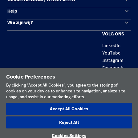
keyboard_arrow_down
Help
Oplossingsgebieden
keyboard_arrow_down
Wie zijn wij?
Contact opnemen
Producten
VOLG ONS
Locaties
Reparatiestatus
Service
LinkedIn
Carrière
Vervangende onderdelen
Educatie
YouTube
Zoek een distributeur
Instagram
Facebook
Onderhoud en reparatie van apparatuur
Cookie Preferences
Privacybeleid
By clicking “Accept All Cookies”, you agree to the storing of
cookies on your device to enhance site navigation, analyze site
Gebruiksvoorwaarden
usage, and assist in our marketing efforts.
Verantwoorde openbaarmakingen
Accept All Cookies
Cookies
Reject All
Nederland
Cookies Settings