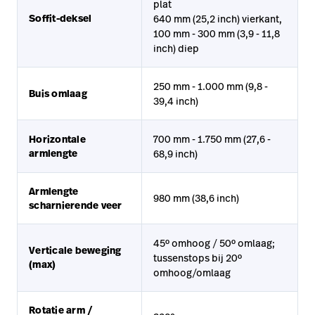
plat
Soffit-deksel
640 mm (25,2 inch) vierkant,
100 mm - 300 mm (3,9 - 11,8
inch) diep
250 mm - 1.000 mm (9,8 -
Buis omlaag
39,4 inch)
Horizontale
700 mm - 1.750 mm (27,6 -
armlengte
68,9 inch)
Armlengte
980 mm (38,6 inch)
scharnierende veer
45º omhoog / 50º omlaag;
Verticale beweging
tussenstops bij 20º
(max)
omhoog/omlaag
Rotatie arm /