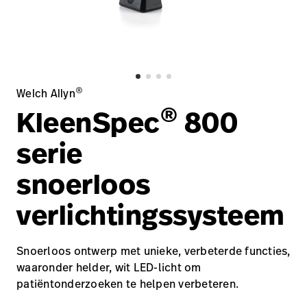
opnemen
Contact
Baxter.com
launch
opnemen
Portal
Baxter.com
launch
Portal
®
Welch Allyn
®
KleenSpec
800
serie
snoerloos
verlichtingssysteem
Snoerloos ontwerp met unieke, verbeterde functies,
waaronder helder, wit LED-licht om
patiëntonderzoeken te helpen verbeteren.