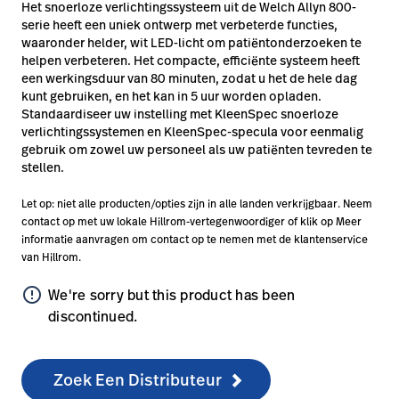
Het snoerloze verlichtingssysteem uit de Welch Allyn 800-
serie heeft een uniek ontwerp met verbeterde functies,
waaronder helder, wit LED-licht om patiëntonderzoeken te
helpen verbeteren. Het compacte, efficiënte systeem heeft
een werkingsduur van 80 minuten, zodat u het de hele dag
kunt gebruiken, en het kan in 5 uur worden opladen.
Standaardiseer uw instelling met KleenSpec snoerloze
verlichtingssystemen en KleenSpec-specula voor eenmalig
gebruik om zowel uw personeel als uw patiënten tevreden te
stellen.
Let op: niet alle producten/opties zijn in alle landen verkrijgbaar. Neem
contact op met uw lokale Hillrom-vertegenwoordiger of klik op Meer
informatie aanvragen om contact op te nemen met de klantenservice
van Hillrom.
error_outline
We're sorry but this product has been
discontinued.
Zoek Een Distributeur