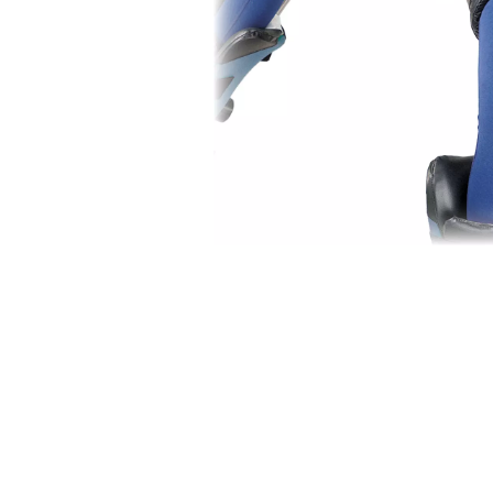
Straps
met
patiënt