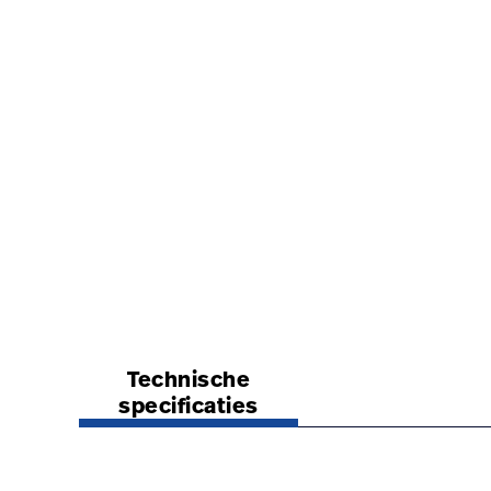
https://www.hillrom.nl/nl/products/nissen-thigh
Technische
specificaties