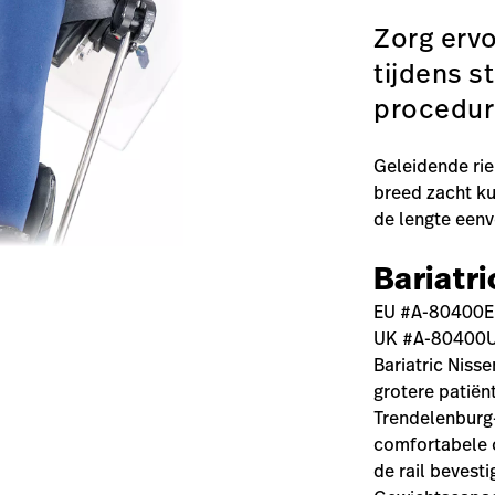
Zorg ervo
tijdens s
procedur
Geleidende rie
breed zacht ku
de lengte eenv
Bariatr
EU #A-80400
UK #A-80400
Bariatric Niss
grotere patiënt
Trendelenburg-
comfortabele o
de rail bevest