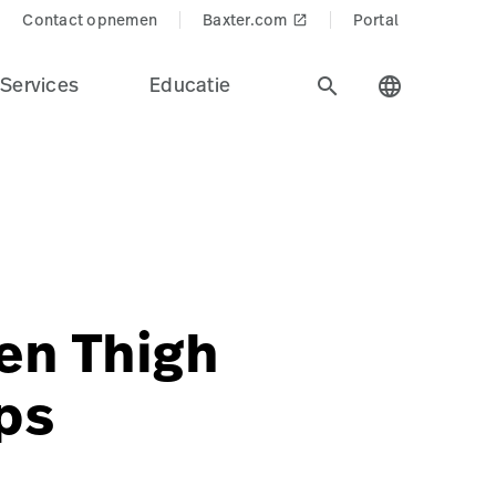
Contact opnemen
Baxter.com
Portal
launch
Services
Educatie
search
language
dheidszorg.
ducts$
Precision%20Positioning&Product_Name=Nissen_Thigh_S
S-US
lrom:type/bariatric-type
en Thigh
aps