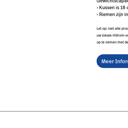
Gewichtscapaci
• Kussen is 18
• Riemen zijn i
Let op: niet alle pr
uw lokale Hillrom-
op te nemen met de
Meer Info
-straps/#technicalspecifications-0