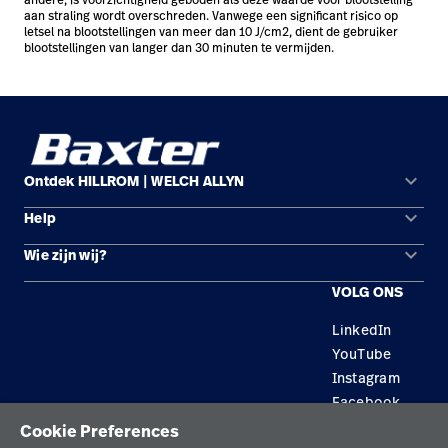
aan straling wordt overschreden. Vanwege een significant risico op
letsel na blootstellingen van meer dan 10 J/cm2, dient de gebruiker
blootstellingen van langer dan 30 minuten te vermijden.
keyboard_arrow_down
Ontdek HILLROM | WELCH ALLYN
keyboard_arrow_down
Help
Oplossingsgebieden
keyboard_arrow_down
Wie zijn wij?
Contact opnemen
Producten
VOLG ONS
Locaties
Reparatiestatus
Service
LinkedIn
Carrière
Vervangende onderdelen
Educatie
YouTube
Zoek een distributeur
Instagram
Facebook
Onderhoud en reparatie van apparatuur
Cookie Preferences