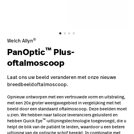
opnemen
Contact
Baxter.com
launch
opnemen
Portal
Baxter.com
launch
Portal
®
Welch Allyn
™
PanOptic
Plus-
oftalmoscoop
Laat ons uw beeld veranderen met onze nieuwe
breedbeeldoftalmoscoop.
Opnieuw ontworpen met een vertrouwde vorm en uitstraling,
met een 20x groter weergavegebied in vergelijking met het
beeld door een standaard oftalmoscoop. Deze beelden moet
u zien. We hebben naar talloze leveranciers geluisterd en
™
hebben Quick Eye
-uitlijningstechnologie toegevoegd, die u
helpt de blik van de patiënt te leiden, waardoor u een betere
uitlijning van de optische schijf bereikt. In combinatie met