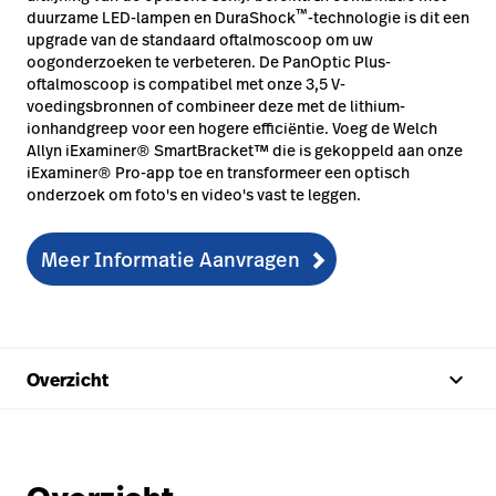
™
duurzame LED-lampen en DuraShock
-technologie is dit een
upgrade van de standaard oftalmoscoop om uw
oogonderzoeken te verbeteren. De PanOptic Plus-
oftalmoscoop is compatibel met onze 3,5 V-
voedingsbronnen of combineer deze met de lithium-
ionhandgreep voor een hogere efficiëntie. Voeg de Welch
Allyn iExaminer® SmartBracket™ die is gekoppeld aan onze
iExaminer® Pro-app toe en transformeer een optisch
onderzoek om foto's en video's vast te leggen.
Meer Informatie Aanvragen
keyboard_arrow_up
Overzicht