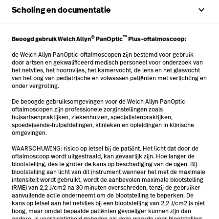
keyboard_arrow_up
Scholing en documentatie
®
™
Beoogd gebruik Welch Allyn
PanOptic
Plus-oftalmoscoop:
de Welch Allyn PanOptic-oftalmoscopen zijn bestemd voor gebruik
door artsen en gekwalificeerd medisch personeel voor onderzoek van
het netvlies, het hoornvlies, het kamervocht, de lens en het glasvocht
van het oog van pediatrische en volwassen patiënten met verlichting en
onder vergroting.
De beoogde gebruiksomgevingen voor de Welch Allyn PanOptic-
oftalmoscopen zijn professionele zorginstellingen zoals
huisartsenpraktijken, ziekenhuizen, specialistenpraktijken,
spoedeisende-hulpafdelingen, klinieken en opleidingen in klinische
omgevingen.
WAARSCHUWING: risico op letsel bij de patiënt. Het licht dat door de
oftalmoscoop wordt uitgestraald, kan gevaarlijk zijn. Hoe langer de
blootstelling, des te groter de kans op beschadiging van de ogen. Bij
blootstelling aan licht van dit instrument wanneer het met de maximale
intensiteit wordt gebruikt, wordt de aanbevolen maximale blootstelling
(RME) van 2,2 J/cm2 na 30 minuten overschreden, tenzij de gebruiker
aanvullende actie onderneemt om de blootstelling te beperken. De
kans op letsel aan het netvlies bij een blootstelling van 2,2 J/cm2 is niet
hoog, maar omdat bepaalde patiënten gevoeliger kunnen zijn dan
andere, is voorzichtigheid geboden als deze waarde voor blootstelling