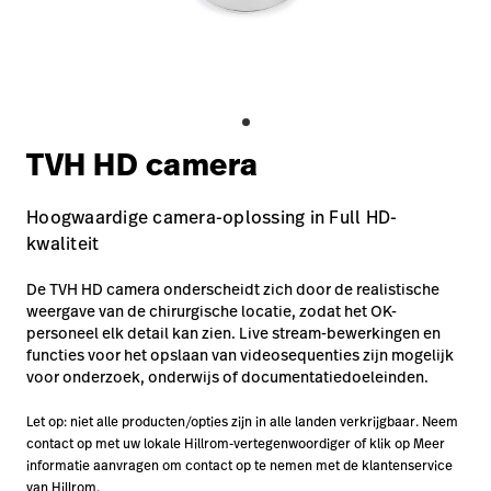
opnemen
Contact
Baxter.com
launch
opnemen
Portal
Baxter.com
launch
Portal
TVH HD camera
Hoogwaardige camera-oplossing in Full HD-
kwaliteit
De TVH HD camera onderscheidt zich door de realistische
weergave van de chirurgische locatie, zodat het OK-
personeel elk detail kan zien. Live stream-bewerkingen en
functies voor het opslaan van videosequenties zijn mogelijk
voor onderzoek, onderwijs of documentatiedoeleinden.
Let op: niet alle producten/opties zijn in alle landen verkrijgbaar. Neem
contact op met uw lokale Hillrom-vertegenwoordiger of klik op Meer
informatie aanvragen om contact op te nemen met de klantenservice
van Hillrom.