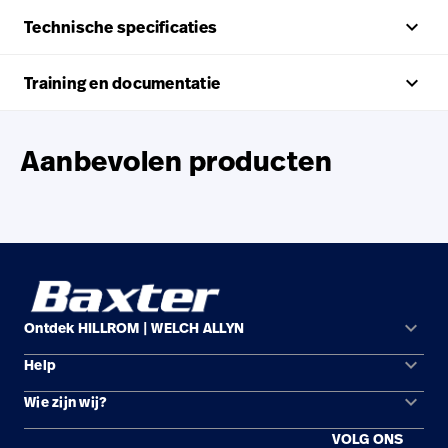
keyboard_arrow_up
Technische specificaties
keyboard_arrow_up
Training en documentatie
Aanbevolen producten
keyboard_arrow_down
Ontdek HILLROM | WELCH ALLYN
keyboard_arrow_down
Help
Oplossingsgebieden
keyboard_arrow_down
Wie zijn wij?
Contact opnemen
Producten
VOLG ONS
Locaties
Reparatiestatus
Service