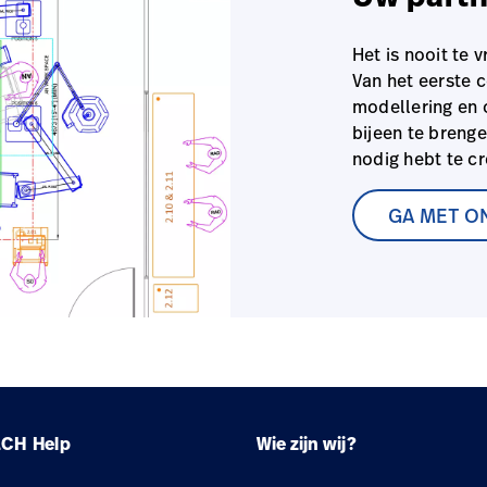
Het is nooit te 
Van het eerste c
modellering en 
bijeen te brenge
nodig hebt te cr
GA MET O
LCH
Help
Wie zijn wij?