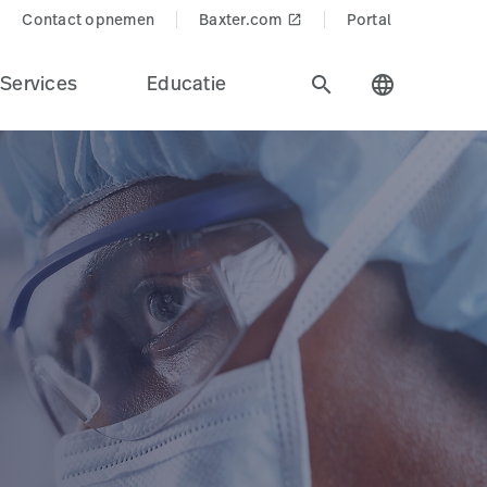
Contact opnemen
Baxter.com
Portal
launch
Services
Educatie
search
language