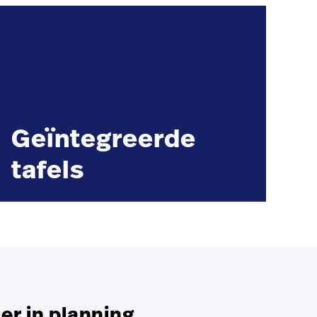
Geïntegreerde
tafels
er in planning